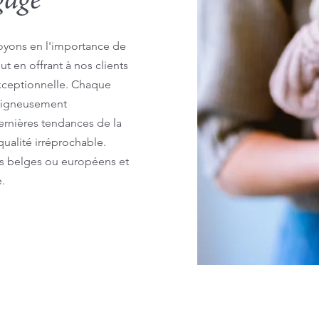
gagé
royons en l'importance de
ut en offrant à nos clients
xceptionnelle. Chaque
soigneusement
dernières tendances de la
ualité irréprochable.
es belges ou européens et
e.